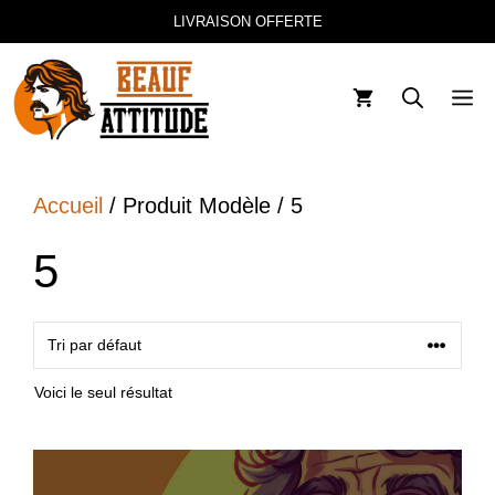
Aller
LIVRAISON OFFERTE
au
contenu
M
Accueil
/ Produit Modèle / 5
5
Voici le seul résultat