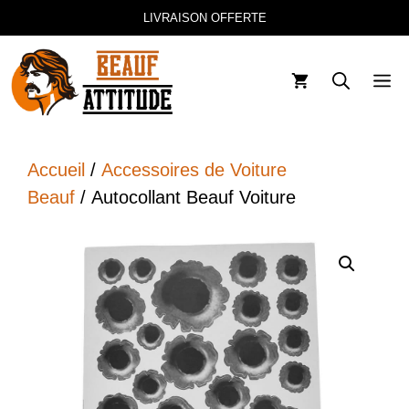
Aller
LIVRAISON OFFERTE
au
contenu
M
Accueil
/
Accessoires de Voiture
Beauf
/ Autocollant Beauf Voiture