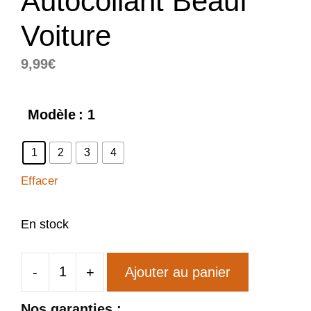
Autocollant Beauf
Voiture
9,99
€
Modèle
: 1
1
2
3
4
Effacer
En stock
-
+
Ajouter au panier
quantité
de
Nos garanties :