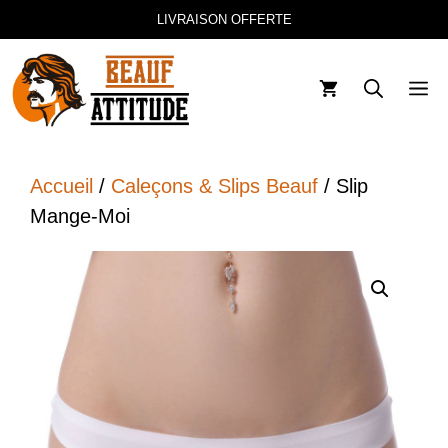
Aller
LIVRAISON OFFERTE
au
contenu
M
Accueil
/
Caleçons & Slips Beauf
/ Slip
Mange-Moi