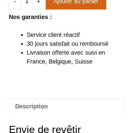
-
+
Ajouter au panier
quantité
de
Nos garanties :
Slip
Mange-
Service client réactif
Moi
30 jours satisfait ou remboursé
Livraison offerte
avec suivi en
France, Belgique, Suisse
Description
Envie de revêtir