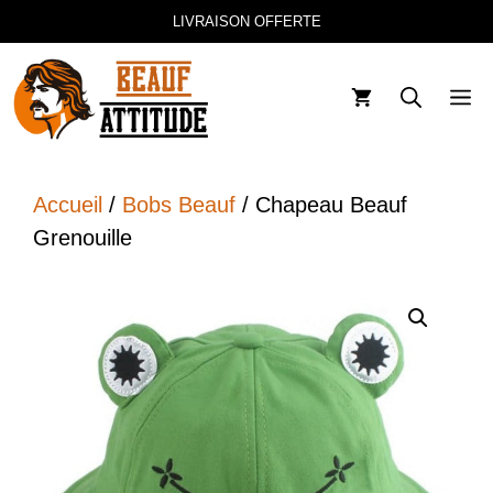
Aller
LIVRAISON OFFERTE
au
contenu
M
Accueil
/
Bobs Beauf
/ Chapeau Beauf
Grenouille