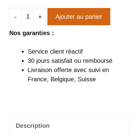
-
+
Ajouter au panier
quantité
de
Nos garanties :
Chapeau
Beauf
Service client réactif
Grenouille
30 jours satisfait ou remboursé
Livraison offerte
avec suivi en
France, Belgique, Suisse
Description