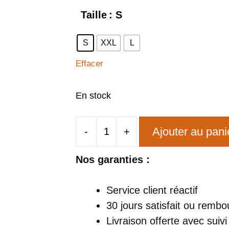
Taille
: S
S
XXL
L
Effacer
En stock
Ajouter au pani
-
+
quantité
de
Nos garanties :
Costume
Disco
Service client réactif
Année
30 jours satisfait ou rembo
70
Livraison offerte
avec suivi