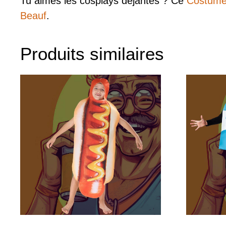
Tu aimes les cosplays déjantés ? Ce
Costume
Beauf
.
Produits similaires