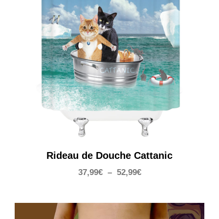
Rideau de Douche Cattanic
Plage
37,99
€
–
52,99
€
de
prix :
37,99€