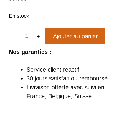
En stock
-
+
Ajouter au panier
quantité
de
Nos garanties :
Sac
à
Service client réactif
Dos
30 jours satisfait ou remboursé
Chats
Livraison offerte
avec suivi en
Délirants
France, Belgique, Suisse