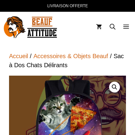
Aller
LIVRAISON OFFERTE
au
contenu
M
Accueil
/
Accessoires & Objets Beauf
/ Sac
à Dos Chats Délirants