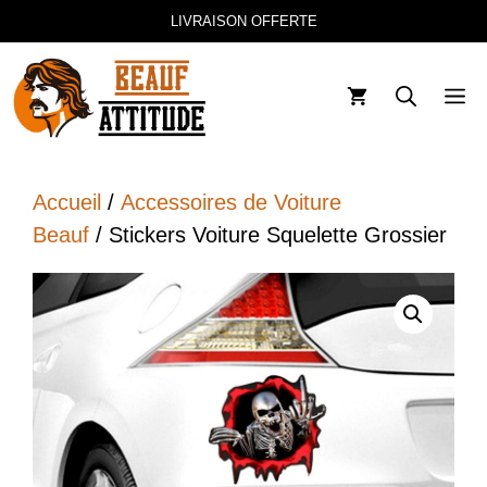
Aller
LIVRAISON OFFERTE
au
contenu
M
Accueil
/
Accessoires de Voiture
Beauf
/ Stickers Voiture Squelette Grossier