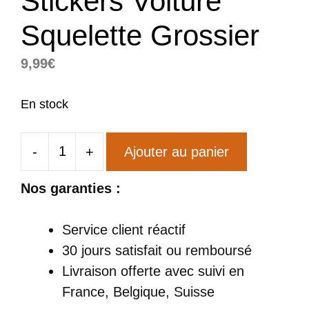
Stickers Voiture
Squelette Grossier
9,99
€
En stock
-
+
Ajouter au panier
quantité
de
Nos garanties :
Stickers
Voiture
Service client réactif
Squelette
30 jours satisfait ou remboursé
Grossier
Livraison offerte
avec suivi en
France, Belgique, Suisse