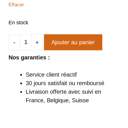
Effacer
En stock
-
+
Ajouter au panier
quantité
de
Nos garanties :
T-
Shirt
Service client réactif
Singe
30 jours satisfait ou remboursé
Etonné
Livraison offerte
avec suivi en
France, Belgique, Suisse