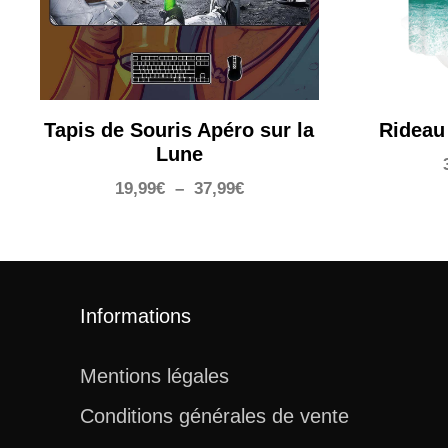
Tapis de Souris Apéro sur la
Rideau
Lune
Plage
19,99
€
–
37,99
€
de
prix :
19,99€
à
37,99€
Informations
Mentions légales
Conditions générales de vente