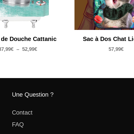
 de Douche Cattanic
Sac à Dos Chat L
Plage
37,99
€
–
52,99
€
57,99
€
de
prix :
37,99€
à
52,99€
Une Question ?
Contact
FAQ