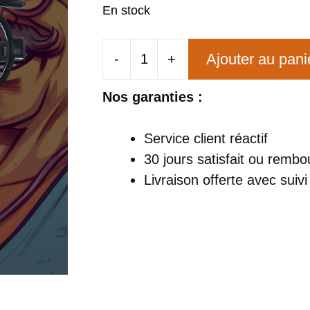
En stock
Ajouter au pani
-
+
quantité
de
Nos garanties :
Lunettes
Verge
Service client réactif
de
30 jours satisfait ou rembo
Nez
Livraison offerte
avec suivi