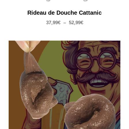
Rideau de Douche Cattanic
Plage
37,99
€
–
52,99
€
de
prix :
37,99€
à
52,99€