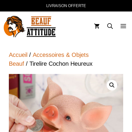
Aller
LIVRAISON OFFERTE
au
contenu
M
Accueil
/
Accessoires & Objets
Beauf
/ Tirelire Cochon Heureux