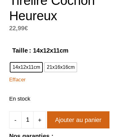
Tirelire Cochon
Heureux
22,99
€
Taille
: 14x12x11cm
14x12x11cm
21x16x16cm
Effacer
En stock
-
+
Ajouter au panier
quantité
de
Nos garanties :